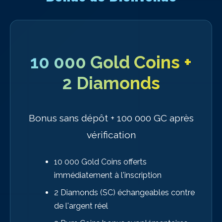
10 000 Gold Coins +
2 Diamonds
Bonus sans dépôt + 100 000 GC après
vérification
10 000 Gold Coins offerts
immédiatement à l'inscription
2 Diamonds (SC) échangeables contre
de l'argent réel