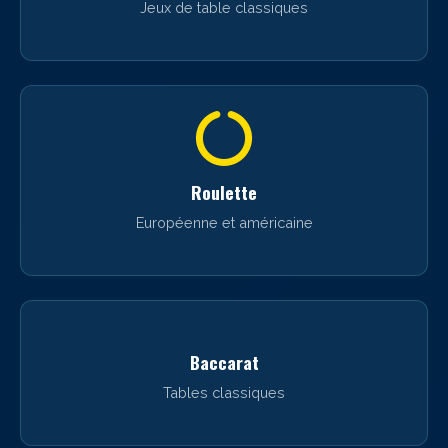
Jeux de table classiques
Roulette
Européenne et américaine
Baccarat
Tables classiques