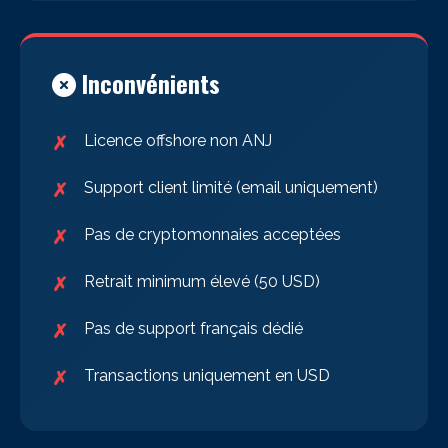
Inconvénients
Licence offshore non ANJ
Support client limité (email uniquement)
Pas de cryptomonnaies acceptées
Retrait minimum élevé (50 USD)
Pas de support français dédié
Transactions uniquement en USD