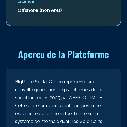
Licence
Offshore (non ANJ)
Aperçu de la Plateforme
BigPirate Social Casino représente une
nouvelle génération de plateformes de jeu
social lancée en 2025 par AFFIGO LIMITED.
Cette plateforme innovante propose une
expérience de casino virtuel basée sur un
système de monnaie dual : les Gold Coins