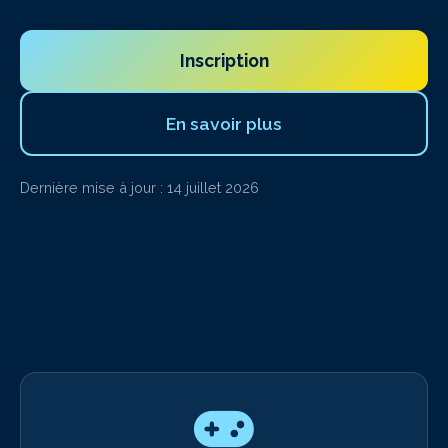
Inscription
En savoir plus
Dernière mise à jour : 14 juillet 2026