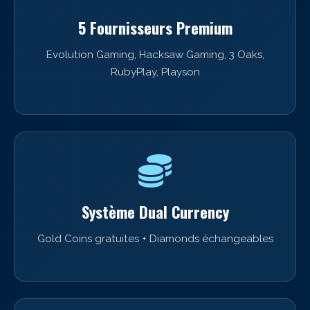
5 Fournisseurs Premium
Evolution Gaming, Hacksaw Gaming, 3 Oaks,
RubyPlay, Playson
Système Dual Currency
Gold Coins gratuites + Diamonds échangeables