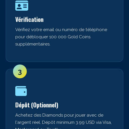
Vérification
Vérifiez votre email ou numéro de téléphone
pour débloquer 100 000 Gold Coins
supplémentaires.
3
Dépôt (Optionnel)
Achetez des Diamonds pour jouer avec de
l'argent réel. Dépôt minimum 3.99 USD via Visa,