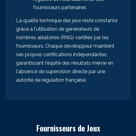
fournisseurs partenaires
La qualité technique des jeux reste constante
grâce à l'utilisation de générateurs de
nombres aléatoires (RNG) certifiés par les
fournisseurs. Chaque développeur maintient
ses propres certifications indépendantes,
garantissant l'équité des résultats même en
l'absence de supervision directe par une
autorité de régulation française.
Fournisseurs de Jeux