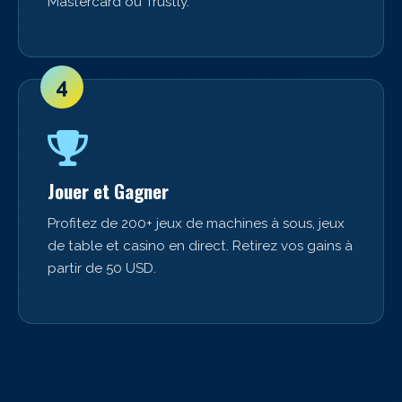
Mastercard ou Trustly.
4
Jouer et Gagner
Profitez de 200+ jeux de machines à sous, jeux
de table et casino en direct. Retirez vos gains à
partir de 50 USD.