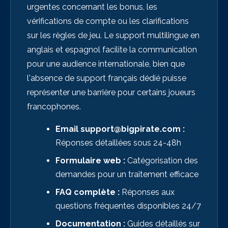
urgentes concernant les bonus, les
vérifications de compte ou les clarifications
sur les règles de jeu. Le support multilingue en
anglais et espagnol facilite la communication
pour une audience internationale, bien que
l'absence de support français dédié puisse
représenter une barrière pour certains joueurs
francophones.
Email
support@bigpirate.com
:
Réponses détaillées sous 24-48h
Formulaire web :
Catégorisation des
demandes pour un traitement efficace
FAQ complète :
Réponses aux
questions fréquentes disponibles 24/7
Documentation :
Guides détaillés sur