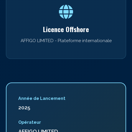
Licence Offshore
AFFIGO LIMITED - Plateforme internationale
Année de Lancement
2025
Opérateur
AFFIGO LIMITED